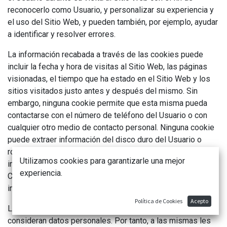
reconocerlo como Usuario, y personalizar su experiencia y
el uso del Sitio Web, y pueden también, por ejemplo, ayudar
a identificar y resolver errores.
La información recabada a través de las cookies puede
incluir la fecha y hora de visitas al Sitio Web, las páginas
visionadas, el tiempo que ha estado en el Sitio Web y los
sitios visitados justo antes y después del mismo. Sin
embargo, ninguna cookie permite que esta misma pueda
contactarse con el número de teléfono del Usuario o con
cualquier otro medio de contacto personal. Ninguna cookie
puede extraer información del disco duro del Usuario o
robar información personal. La única manera de que la
Utilizamos cookies para garantizarle una mejor
información privada del Usuario forme parte del archivo
experiencia.
Cookie es que el usuario dé personalmente esa
información al servidor.
Política de Cookies
Acepto
Las cookies que permiten identificar a una persona se
consideran datos personales. Por tanto, a las mismas les