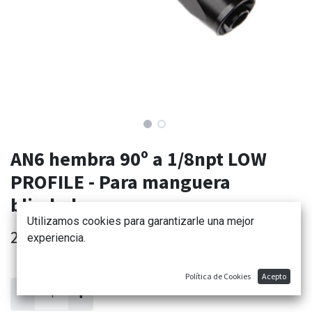
AN6 hembra 90º a 1/8npt LOW
PROFILE - Para manguera
blindada goma
Utilizamos cookies para garantizarle una mejor
20,41
€
experiencia.
Política de Cookies
Acepto