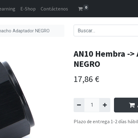
0
earning
E-Shop
Contáctenos
macho Adaptador NEGRO
AN10 Hembra ->
NEGRO
17,86
€
Plazo de entrega 1-2 días hábi