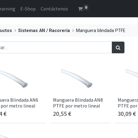
0
earning
E-Shop
Contáctenos
uctos
Sistemas AN / Racorería
Manguera blindada PTFE
uera Blindada AN6
Manguera Blindada AN8
Manguera
por metro lineal
PTFE por metro lineal
PTFE por 
4
€
20,55
€
30,09
€