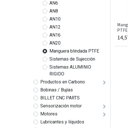
AN6
AN8
AN10
Mang
AN12
PTFE 
AN16
14,5
AN20
Manguera blindada PTFE
Sistemas de Sujección
Sistemas ALUMINIO
RIGIDO
Productos en Carbono
Bobinas / Bujías
BILLET CNC PARTS
Sensorización motor
Motores
Lubricantes y líquidos