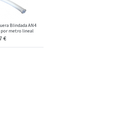
uera Blindada AN4
por metro lineal
7
€