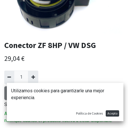
Conector ZF 8HP / VW DSG
29,04
€
Utilizamos cookies para garantizarle una mejor
AÑADIR AL CARRITO
experiencia.
Sin existencias.
Agregue el artículo a su lista de deseos para que se le
Política de Cookies
Acepto
notifique cuando el producto vuelva a estar disponible