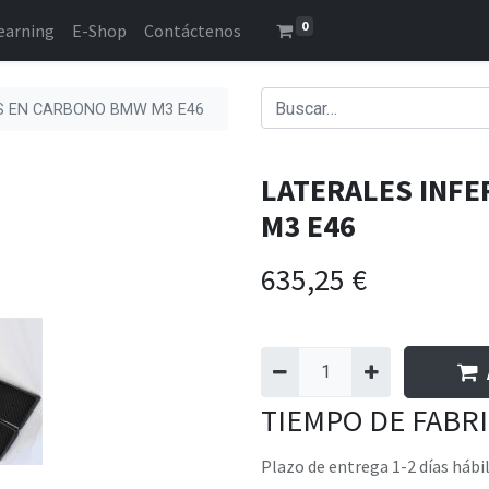
0
earning
E-Shop
Contáctenos
ES EN CARBONO BMW M3 E46
LATERALES INF
M3 E46
635,25
€
TIEMPO DE FABR
Plazo de entrega 1-2 días hábi