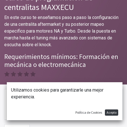
centralitas MAXXECU
En este curso te enseñamos paso a paso la configuración
de una centralita aftermarket y su posterior mapeo
especifico para motores NA y Turbo. Desde la puesta en
marcha hasta el tuning más avanzado con sistemas de
escucha sobre el knock.
Requerimientos mínimos: Formación en
mecánica o electromecánica
Utilizamos cookies para garantizarle una mejor
Más
experiencia.
Curso privado
información
Por favor
iniciar sesión
para contactar al
responsable.
Política de Cookies
Acepto